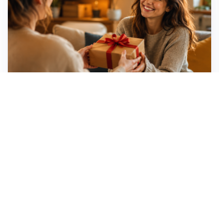
Idee regalo creative: 5 hobby originali per scoprire
una nuova passione
Novara, record di rincari nei barber shop: +11,6% per
barba e capelli
Dritte fondamentali per organizzare lo smart working
dalla casa vacanze blindando i documenti sensibili
Altre notizie