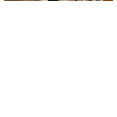
Idee regalo creative: 5 hobby originali per scoprire
una nuova passione
Novara, record di rincari nei barber shop: +11,6% per
barba e capelli
Dritte fondamentali per organizzare lo smart working
dalla casa vacanze blindando i documenti sensibili
Altre notizie
Corriere di Novara
Registrazione tribunale:
Novara n.2/1948
ROC:
6396