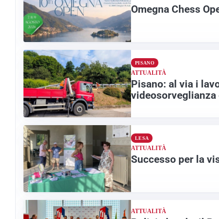
Omegna Chess Open:
PISANO
ATTUALITÀ
Pisano: al via i lav
videosorveglianza
LESA
ATTUALITÀ
Successo per la vis
ATTUALITÀ