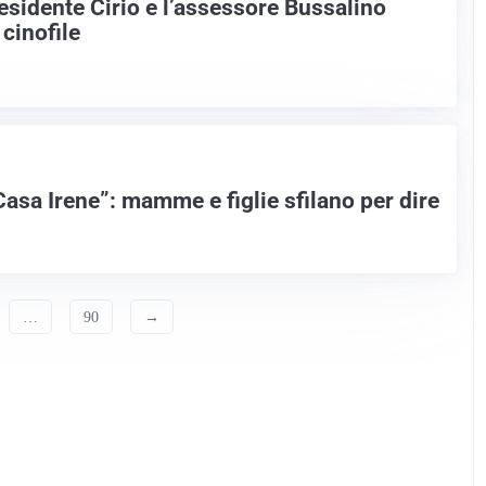
Presidente Cirio e l’assessore Bussalino
 cinofile
Casa Irene”: mamme e figlie sfilano per dire
…
90
→