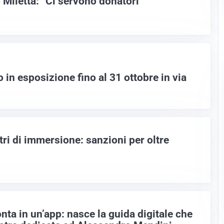
 Miletta: “Ci servono donatori”
 in esposizione fino al 31 ottobre in via
ntri di immersione: sanzioni per oltre
onta in un’app: nasce la guida digitale che