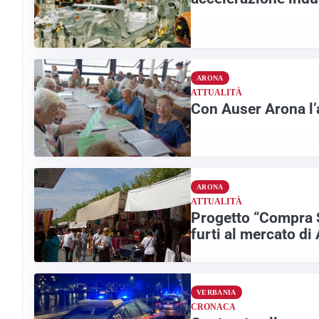
ARONA
ATTUALITÀ
Con Auser Arona l’
ARONA
ATTUALITÀ
Progetto “Compra S
furti al mercato di
VERBANIA
CRONACA