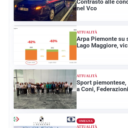
Contrasto alle cond
nel Vco
ATTUALITÀ
Arpa Piemonte su si
Lago Maggiore, vic
ATTUALITÀ
Sport piemontese, 
a Coni, Federazion
OMEGNA
ATTUALITÀ