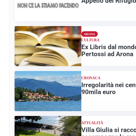
Appello del Rifugio
ARONA
CULTURA
Ex Libris dal mondo
Pertossi ad Arona
CRONACA
Irregolarità nei ce
90mila euro
ATTUALITÀ
Villa Giulia si racc