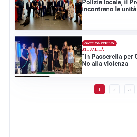
Polizia locale, il 
incontrano le unità
GATTICO-VERUNO
ATTUALITÀ
“In Passerella per 
No alla violenza
1
2
3