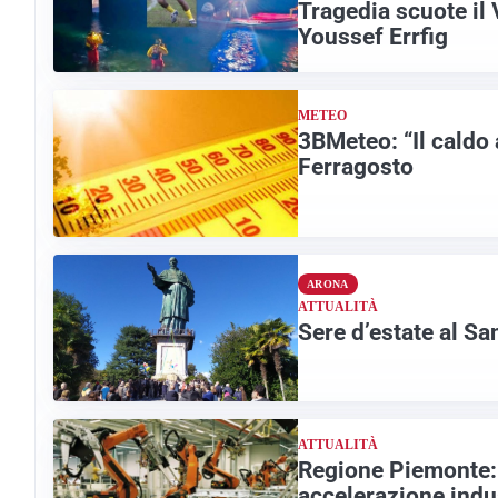
Tragedia scuote il
Youssef Errfig
METEO
3BMeteo: “Il caldo
Ferragosto
ARONA
ATTUALITÀ
Sere d’estate al S
ATTUALITÀ
Regione Piemonte: 
accelerazione indus