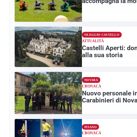
accompagna la mos
OLEGGIO CASTELLO
ATTUALITÀ
Castelli Aperti: do
alla sua storia
NOVARA
CRONACA
Nuovo personale in
Carabinieri di Nov
PISANO
CRONACA