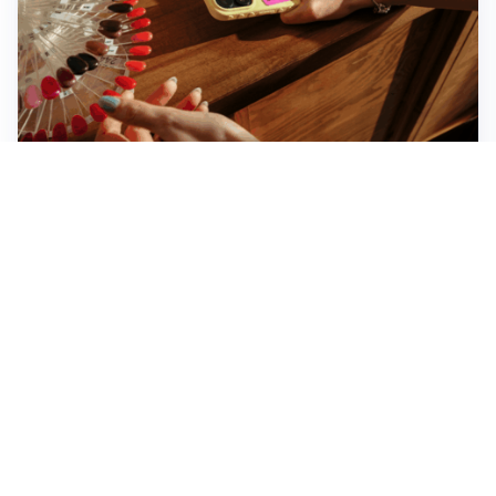
Novara, record di rincari nei barber shop: +11,6% per
barba e capelli
Dritte fondamentali per organizzare lo smart working
dalla casa vacanze blindando i documenti sensibili
Altre notizie
Corriere di Novara
Registrazione tribunale:
Novara n.2/1948