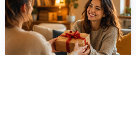
Idee regalo creative: 5 hobby originali per scoprire
una nuova passione
Novara, record di rincari nei barber shop: +11,6% per
barba e capelli
Dritte fondamentali per organizzare lo smart working
dalla casa vacanze blindando i documenti sensibili
Altre notizie