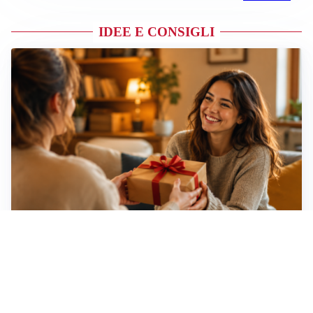
IDEE E CONSIGLI
Idee regalo creative: 5 hobby originali per scoprire
una nuova passione
Novara, record di rincari nei barber shop: +11,6% per
barba e capelli