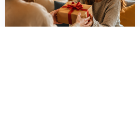
Idee regalo creative: 5 hobby originali per scoprire
una nuova passione
Novara, record di rincari nei barber shop: +11,6% per
barba e capelli
Dritte fondamentali per organizzare lo smart working
dalla casa vacanze blindando i documenti sensibili
Altre notizie
Corriere di Novara