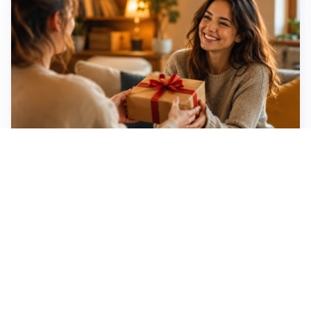
Idee regalo creative: 5 hobby originali per scoprire
una nuova passione
Novara, record di rincari nei barber shop: +11,6% per
barba e capelli
Dritte fondamentali per organizzare lo smart working
dalla casa vacanze blindando i documenti sensibili
Altre notizie