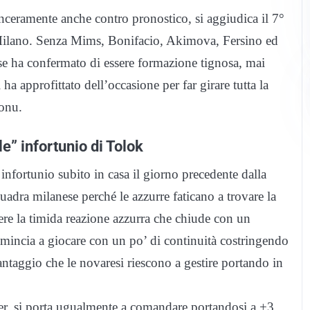
nceramente anche contro pronostico, si aggiudica il 7°
Milano. Senza Mims, Bonifacio, Akimova, Fersino ed
e ha confermato di essere formazione tignosa, mai
ha approfittato dell’occasione per far girare tutta la
gonu.
le” infortunio di Tolok
infortunio subito in casa il giorno precedente dalla
quadra milanese perché le azzurre faticano a trovare la
ere la timida reazione azzurra che chiude con un
mincia a giocare con un po’ di continuità costringendo
vantaggio che le novaresi riescono a gestire portando in
ver, si porta ugualmente a comandare portandosi a +3