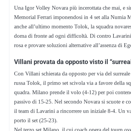
Una Igor Volley Novara più incerottata che mai, e si
Memorial Ferrari imponendosi in 4 set alla Numia 
anche all’ultimo momento Tolok, la squadra novares
doma di fronte ad ogni difficoltà. Di contro Lavarini 
rosa e provare soluzioni alternative all’assenza di E
Villani provata da opposto visto il “surrea
Con Villani schierata da opposto per via del surreale 
russa Tolok, il primo set scivola via a favore della s
quadra. Milano prende il volo (4-12) per poi conten
passivo di 15-25. Nel secondo Novara si scuote e co
il team di Lavarini a rincorrere un iniziale 8-4. Un 
porto il set (25-23).
Nel terzo set Milano, il cui coach opera del tourn o