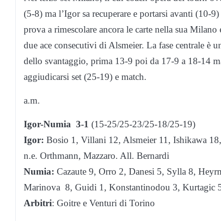
(5-8) ma l’Igor sa recuperare e portarsi avanti (10-9
prova a rimescolare ancora le carte nella sua Milano
due ace consecutivi di Alsmeier. La fase centrale è un
dello svantaggio, prima 13-9 poi da 17-9 a 18-14 ma
aggiudicarsi set (25-19) e match.
a.m.
Igor-Numia 3-1
(15-25/25-23/25-18/25-19)
Igor:
Bosio 1, Villani 12, Alsmeier 11, Ishikawa 18,
n.e. Orthmann, Mazzaro. All. Bernardi
Numia:
Cazaute 9, Orro 2, Danesi 5, Sylla 8, Hey
Marinova 8, Guidi 1, Konstantinodou 3, Kurtagic 5,
Arbitri
: Goitre e Venturi di Torino