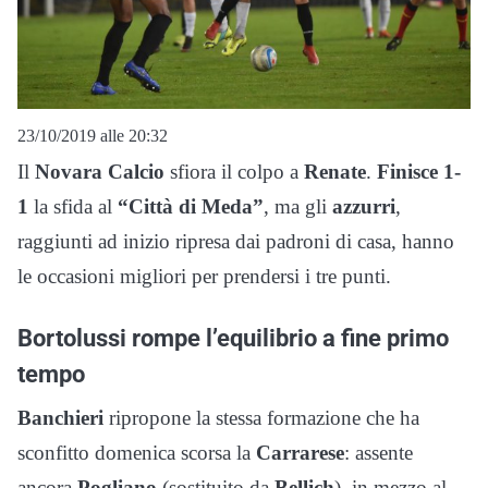
23/10/2019 alle 20:32
Il
Novara Calcio
sfiora il colpo a
Renate
.
Finisce 1-
1
la sfida al
“Città di Meda”
, ma gli
azzurri
,
raggiunti ad inizio ripresa dai padroni di casa, hanno
le occasioni migliori per prendersi i tre punti.
Bortolussi rompe l’equilibrio a fine primo
tempo
Banchieri
ripropone la stessa formazione che ha
sconfitto domenica scorsa la
Carrarese
: assente
ancora
Pogliano
(sostituito da
Bellich
), in mezzo al