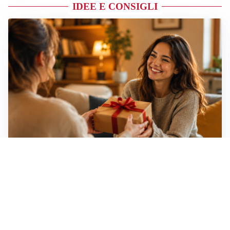
IDEE E CONSIGLI
Idee regalo creative: 5 hobby originali per scoprire
una nuova passione
Novara, record di rincari nei barber shop: +11,6% per
barba e capelli