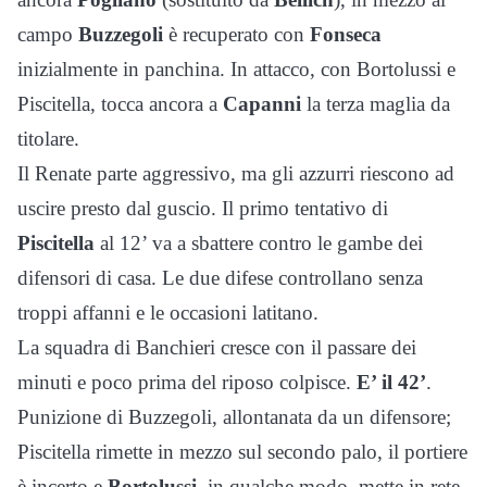
campo
Buzzegoli
è recuperato con
Fonseca
inizialmente in panchina. In attacco, con Bortolussi e
Piscitella, tocca ancora a
Capanni
la terza maglia da
titolare.
Il Renate parte aggressivo, ma gli azzurri riescono ad
uscire presto dal guscio. Il primo tentativo di
Piscitella
al 12’ va a sbattere contro le gambe dei
difensori di casa. Le due difese controllano senza
troppi affanni e le occasioni latitano.
La squadra di Banchieri cresce con il passare dei
minuti e poco prima del riposo colpisce.
E’ il 42’
.
Punizione di Buzzegoli, allontanata da un difensore;
Piscitella rimette in mezzo sul secondo palo, il portiere
è incerto e
Bortolussi
, in qualche modo, mette in rete