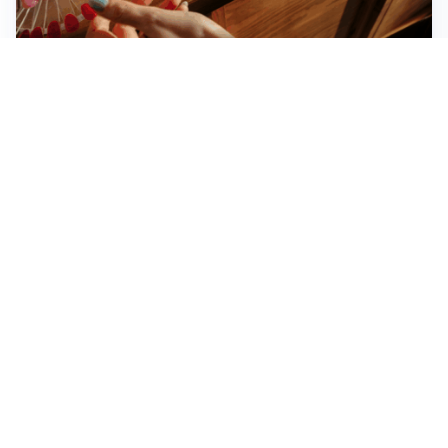
Novara, record di rincari nei barber shop: +11,6% per
barba e capelli
Dritte fondamentali per organizzare lo smart working
dalla casa vacanze blindando i documenti sensibili
Altre notizie
Corriere di Novara
Registrazione tribunale:
Novara n.2/1948
ROC:
6396
Editore:
S.G.P. Società Gestione Periodici S.r.l.