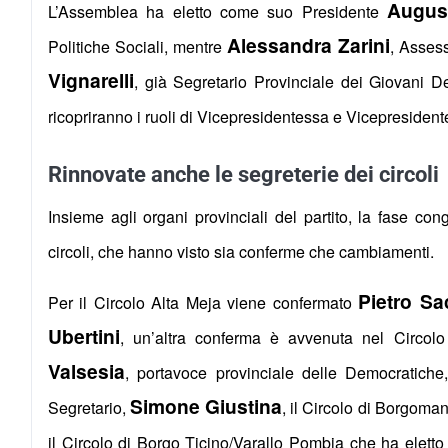
August
L’Assemblea ha eletto come suo Presidente
Alessandra Zarini
Politiche Sociali, mentre
, Asses
Vignarelli
, già Segretario Provinciale dei Giovani 
ricopriranno i ruoli di Vicepresidentessa e Vicepresident
Rinnovate anche le segreterie dei circoli
Insieme agli organi provinciali del partito, la fase co
circoli, che hanno visto sia conferme che cambiamenti.
Pietro Sa
Per il Circolo Alta Meja viene confermato
Ubertini
, un’altra conferma è avvenuta nel Circol
Valsesia
, portavoce provinciale delle Democratiche
Simone Giustina
Segretario,
, il Circolo di Borgom
il Circolo di Borgo Ticino/Varallo Pombia che ha elett