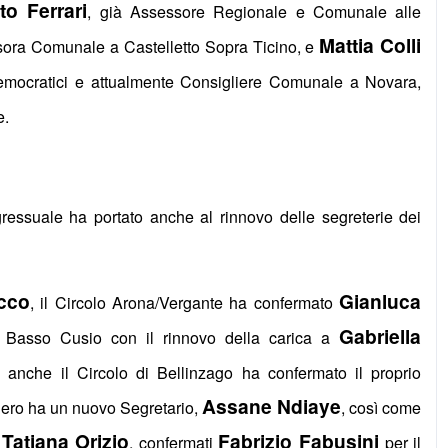
o Ferrari
, già Assessore Regionale e Comunale alle
Mattia Colli
sora Comunale a Castelletto Sopra Ticino, e
Democratici e attualmente Consigliere Comunale a Novara,
e.
ngressuale ha portato anche al rinnovo delle segreterie dei
cco
Gianluca
, il Circolo Arona/Vergante ha confermato
Gabriella
o Basso Cusio con il rinnovo della carica a
, anche il Circolo di Bellinzago ha confermato il proprio
Assane Ndiaye
anero ha un nuovo Segretario,
, così come
Tatiana Orizio
Fabrizio Fabusini
o
, confermati
per il