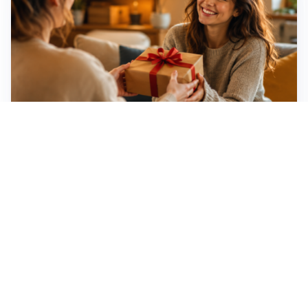
Idee regalo creative: 5 hobby originali per scoprire
una nuova passione
Novara, record di rincari nei barber shop: +11,6% per
barba e capelli
Dritte fondamentali per organizzare lo smart working
dalla casa vacanze blindando i documenti sensibili
Altre notizie