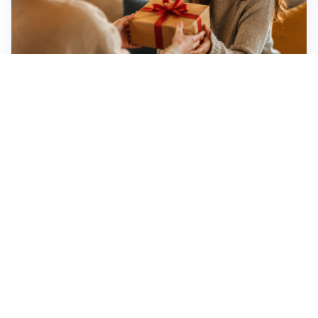
Idee regalo creative: 5 hobby originali per scoprire
una nuova passione
Novara, record di rincari nei barber shop: +11,6% per
barba e capelli
Dritte fondamentali per organizzare lo smart working
dalla casa vacanze blindando i documenti sensibili
Altre notizie
Corriere di Novara
Registrazione tribunale: