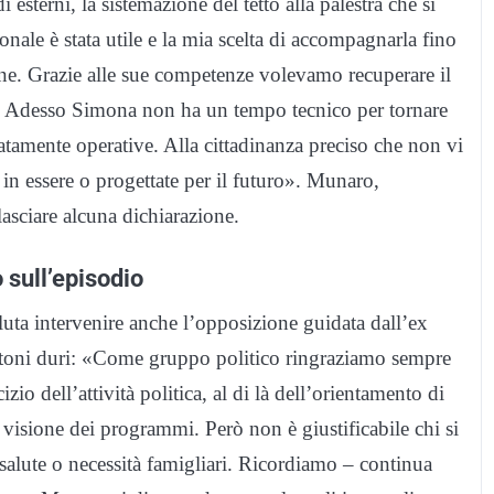
i esterni, la sistemazione del tetto alla palestra che si
nale è stata utile e la mia scelta di accompagnarla fino
ione. Grazie alle sue competenze volevamo recuperare il
i. Adesso Simona non ha un tempo tecnico per tornare
amente operative. Alla cittadinanza preciso che non vi
 in essere o progettate per il futuro». Munaro,
lasciare alcuna dichiarazione.
 sull’episodio
uta intervenire anche l’opposizione guidata dall’ex
toni duri: «Come gruppo politico ringraziamo sempre
zio dell’attività politica, al di là dell’orientamento di
a visione dei programmi. Però non è giustificabile chi si
alute o necessità famigliari. Ricordiamo – continua