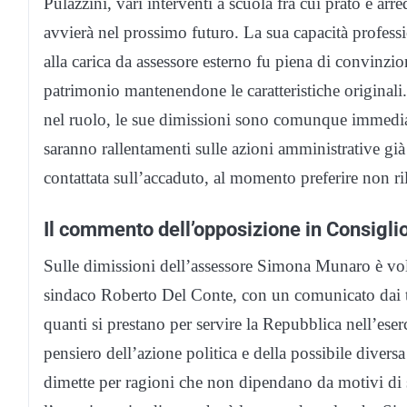
Pulazzini, vari interventi a scuola fra cui prato e arred
avvierà nel prossimo futuro. La sua capacità professio
alla carica da assessore esterno fu piena di convinz
patrimonio mantenendone le caratteristiche original
nel ruolo, le sue dimissioni sono comunque immediat
saranno rallentamenti sulle azioni amministrative già
contattata sull’accaduto, al momento preferire non ri
Il commento dell’opposizione in Consiglio
Sulle dimissioni dell’assessore Simona Munaro è vol
sindaco Roberto Del Conte, con un comunicato dai 
quanti si prestano per servire la Repubblica nell’eserci
pensiero dell’azione politica e della possibile divers
dimette per ragioni che non dipendano da motivi di s