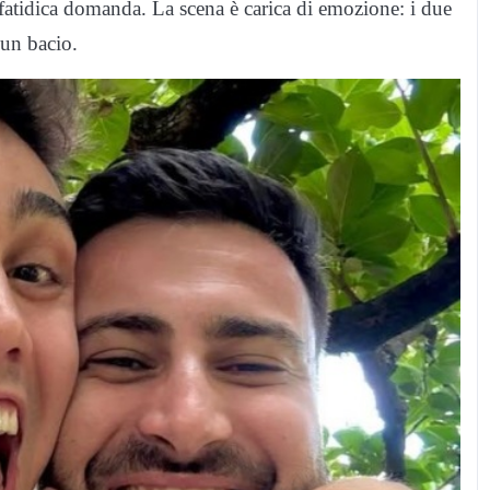
fatidica domanda. La scena è carica di emozione: i due
 un bacio.