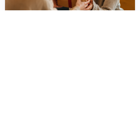
Idee regalo creative: 5 hobby originali per scoprire
una nuova passione
Novara, record di rincari nei barber shop: +11,6% per
barba e capelli
Dritte fondamentali per organizzare lo smart working
dalla casa vacanze blindando i documenti sensibili
Altre notizie
Corriere di Novara
Registrazione tribunale:
Novara n.2/1948
ROC: