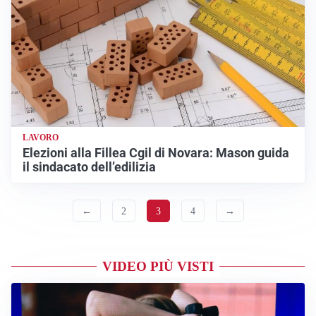
LAVORO
Elezioni alla Fillea Cgil di Novara: Mason guida
il sindacato dell’edilizia
←
2
3
4
→
VIDEO PIÙ VISTI