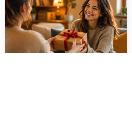
Idee regalo creative: 5 hobby originali per scoprire
una nuova passione
Novara, record di rincari nei barber shop: +11,6% per
barba e capelli
Dritte fondamentali per organizzare lo smart working
dalla casa vacanze blindando i documenti sensibili
Altre notizie