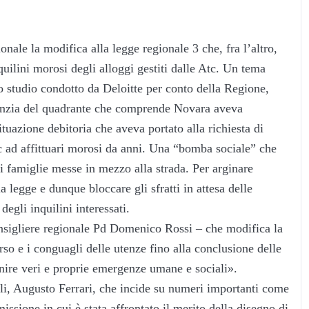
onale la modifica alla legge regionale 3 che, fra l’altro,
nquilini morosi degli alloggi gestiti dalle Atc. Un tema
uno studio condotto da Deloitte per conto della Regione,
Agenzia del quadrante che comprende Novara aveva
tuazione debitoria che aveva portato alla richiesta di
tc ad affittuari morosi da anni. Una “bomba sociale” che
di famiglie messe in mezzo alla strada. Per arginare
a legge e dunque bloccare gli sfratti in attesa delle
degli inquilini interessati.
sigliere regionale Pd Domenico Rossi – che modifica la
rso e i conguagli delle utenze fino alla conclusione delle
nire veri e proprie emergenze umane e sociali».
ali, Augusto Ferrari, che incide su numeri importanti come
ssione in cui è stata affrontato il merito della disegno di