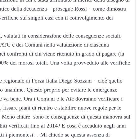
atico della decadenza – prosegue Rossi – come dimostra
erifiche sui singoli casi con il coinvolgimento dei
 valutati in considerazione delle conseguenze sociali.
 ATC e dei Comuni nella valutazione di ciascuna
i confronti di chi viene ritenuto in grado di pagare (la
 90% dei morosi totali. Una volta provveduto alle verifiche
re regionale di Forza Italia Diego Sozzani – cioè quello
tato unanime. Questo proprio per evitare le emergenze
ge va bene. Ora i Comuni e le Atc dovranno verificare i
 fissare piani di rientro e stabilire nuove regole per le
i. Meno chiare sono le conseguenze di questa manovra sul
biti verificati fino al 2014? E cosa è accaduto negli anni
utti i piemontesi… Mi chiedo se questa assenza di