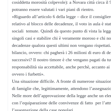
cosiddetta morosità colpevole): a Novara città circa il
potranno essere valutati i vari piani di rientro.
«Riguardo all’articolo 6 della legge – dice il consiglie
relativo al blocco delle decadenze, il voto in aula è s
sociali temute. Quindi da questo punto di vista la leg
singoli casi e stabilire chi è veramente moroso e chi no,
decadenze qualora questi ultimi non vengano rispettat
bilancio, ovvero: chi pagherà i 26 milioni di euro di de
successivi? Il nostro timore è che vengano pagati da t
responsabilità sia accettabile, anche perchè, accanto ai
ovvero i furbetti».
Una situazione difficile. A fronte di numerose situazion
di famiglie che, legittimamente, attendono l’assegnazi
Nelle more dell’approvazione della legge anche un elem
con l’equiparazione delle convivenze di fatto per l’att
l’assegnazione della case popolari.