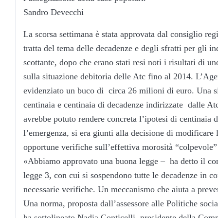
Sandro Devecchi
La scorsa settimana è stata approvata dal consiglio regi
tratta del tema delle decadenze e degli sfratti per gli i
scottante, dopo che erano stati resi noti i risultati di 
sulla situazione debitoria delle Atc fino al 2014. L’
evidenziato un buco di circa 26 milioni di euro. Una si
centinaia e centinaia di decadenze indirizzate dalle A
avrebbe potuto rendere concreta l’ipotesi di centinaia 
l’emergenza, si era giunti alla decisione di modificare l
opportune verifiche sull’effettiva morosità “colpevole” 
«Abbiamo approvato una buona legge – ha detto il con
legge 3, con cui si sospendono tutte le decadenze in co
necessarie verifiche. Un meccanismo che aiuta a preve
Una norma, proposta dall’assessore alle Politiche soci
ha sottolineato Nadia Conticelli, presidente della Commi