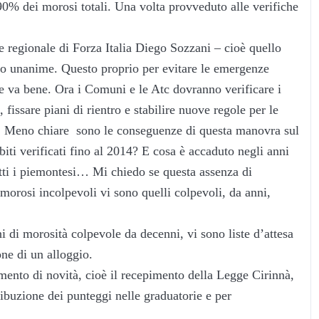
 90% dei morosi totali. Una volta provveduto alle verifiche
re regionale di Forza Italia Diego Sozzani – cioè quello
tato unanime. Questo proprio per evitare le emergenze
ge va bene. Ora i Comuni e le Atc dovranno verificare i
 fissare piani di rientro e stabilire nuove regole per le
i. Meno chiare sono le conseguenze di questa manovra sul
biti verificati fino al 2014? E cosa è accaduto negli anni
utti i piemontesi… Mi chiedo se questa assenza di
 morosi incolpevoli vi sono quelli colpevoli, da anni,
i di morosità colpevole da decenni, vi sono liste d’attesa
one di un alloggio.
ento di novità, cioè il recepimento della Legge Cirinnà,
ribuzione dei punteggi nelle graduatorie e per