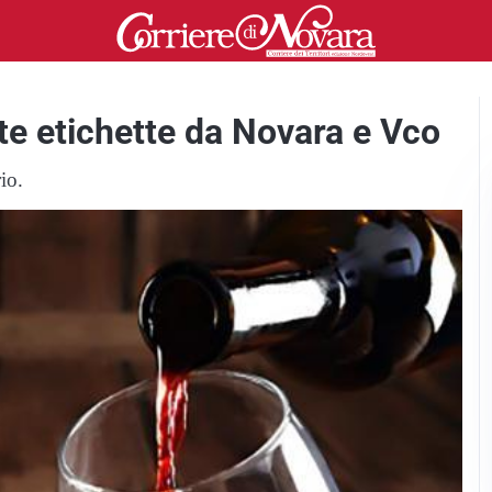
nte etichette da Novara e Vco
io.