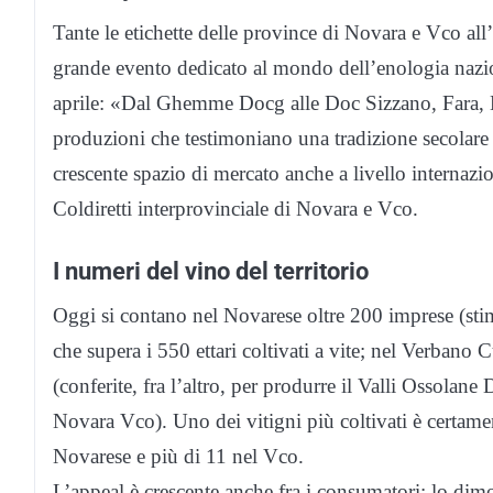
Tante le etichette delle province di Novara e Vco a
grande evento dedicato al mondo dell’enologia nazio
aprile: «Dal Ghemme Docg alle Doc Sizzano, Fara, B
produzioni che testimoniano una tradizione secolare 
crescente spazio di mercato anche a livello internazi
Coldiretti interprovinciale di Novara e Vco.
I numeri del vino del territorio
Oggi si contano nel Novarese oltre 200 imprese (sti
che supera i 550 ettari coltivati a vite; nel Verbano 
(conferite, fra l’altro, per produrre il Valli Ossolane 
Novara Vco). Uno dei vitigni più coltivati è certamen
Novarese e più di 11 nel Vco.
L’appeal è crescente anche fra i consumatori: lo dimos