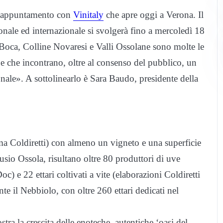
ll’appuntamento con
Vinitaly
che apre oggi a Verona. Il
nale ed internazionale si svolgerà fino a mercoledì 18
oca, Colline Novaresi e Valli Ossolane sono molte le
e che incontrano, oltre al consenso del pubblico, un
onale». A sottolinearlo è Sara Baudo, presidente della
ma Coldiretti) con almeno un vigneto e una superficie
Cusio Ossola, risultano oltre 80 produttori di uve
Doc) e 22 ettari coltivati a vite (elaborazioni Coldiretti
te il Nebbiolo, con oltre 260 ettari dedicati nel
tra la crescita delle enoteche, autentiche ‘oasi del