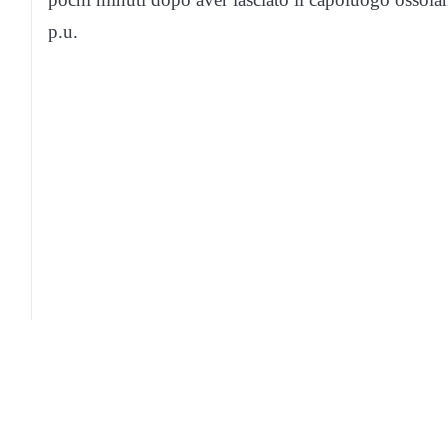
p.u.
Corriere di Novara
Contatti