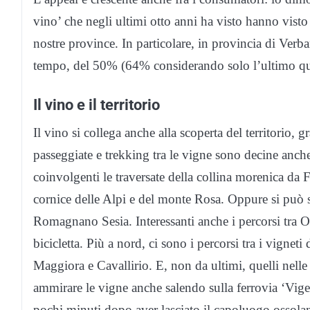
vino’ che negli ultimi otto anni ha visto hanno visto
nostre province. In particolare, in provincia di Verba
tempo, del 50% (64% considerando solo l’ultimo qu
Il vino e il territorio
Il vino si collega anche alla scoperta del territorio, 
passeggiate e trekking tra le vigne sono decine anc
coinvolgenti le traversate della collina morenica d
cornice delle Alpi e del monte Rosa. Oppure si può sc
Romagnano Sesia. Interessanti anche i percorsi tra 
bicicletta. Più a nord, ci sono i percorsi tra i vignet
Maggiora e Cavallirio. E, non da ultimi, quelli nelle
ammirare le vigne anche salendo sulla ferrovia ‘Vig
pochi minuti dopo aver lasciato il capoluogo ossolan