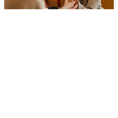
Idee regalo creative: 5 hobby originali per scoprire
una nuova passione
Novara, record di rincari nei barber shop: +11,6% per
barba e capelli
Dritte fondamentali per organizzare lo smart working
dalla casa vacanze blindando i documenti sensibili
Altre notizie
Corriere di Novara
Registrazione tribunale:
Novara n.2/1948