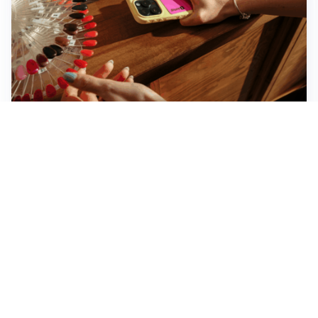
Novara, record di rincari nei barber shop: +11,6% per
barba e capelli
Dritte fondamentali per organizzare lo smart working
dalla casa vacanze blindando i documenti sensibili
Altre notizie
Corriere di Novara
Registrazione tribunale: