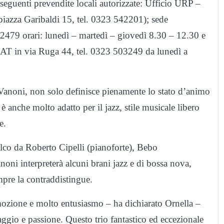
e seguenti prevendite locali autorizzate: Ufficio URP –
piazza Garibaldi 15, tel. 0323 542201); sede
542479 orari: lunedì – martedì – giovedì 8.30 – 12.30 e
IAT in via Ruga 44, tel. 0323 503249 da lunedì a
sa Vanoni, non solo definisce pienamente lo stato d’animo
 è anche molto adatto per il jazz, stile musicale libero
e.
lco da Roberto Cipelli (pianoforte), Bebo
anoni interpreterà alcuni brani jazz e di bossa nova,
empre la contraddistingue.
ozione e molto entusiasmo – ha dichiarato Ornella –
gio e passione. Questo trio fantastico ed eccezionale