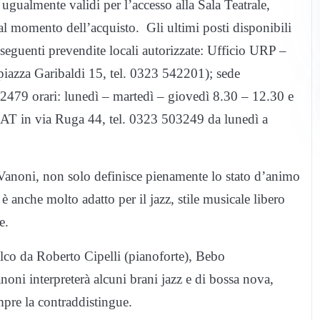
o ugualmente validi per l’accesso alla Sala Teatrale,
 al momento dell’acquisto. Gli ultimi posti disponibili
e seguenti prevendite locali autorizzate: Ufficio URP –
piazza Garibaldi 15, tel. 0323 542201); sede
542479 orari: lunedì – martedì – giovedì 8.30 – 12.30 e
IAT in via Ruga 44, tel. 0323 503249 da lunedì a
sa Vanoni, non solo definisce pienamente lo stato d’animo
 è anche molto adatto per il jazz, stile musicale libero
e.
lco da Roberto Cipelli (pianoforte), Bebo
anoni interpreterà alcuni brani jazz e di bossa nova,
empre la contraddistingue.