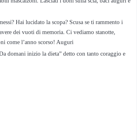
ili mascalzoni. Lasciàti i doni sulla scia, baci auguri e
rmessi? Hai lucidato la scopa? Scusa se ti rammento i
d avere dei vuoti di memoria. Ci vediamo stanotte,
mponi come l’anno scorso! Auguri
Da domani inizio la dieta” detto con tanto coraggio e