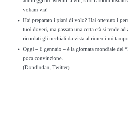
autoreggenti. Mentre a voi, solo carboni instancab
voliam via!
Hai preparato i piani di volo? Hai ottenuto i pe
tuoi doveri, ma passata una certa età si tende a
ricordati gli occhiali da vista altrimenti mi ta
Oggi – 6 gennaio – è la giornata mondiale del “
poca convinzione.
(Dondindan, Twitter)