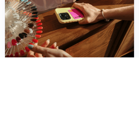
Novara, record di rincari nei barber shop: +11,6% per
barba e capelli
Dritte fondamentali per organizzare lo smart working
dalla casa vacanze blindando i documenti sensibili
Altre notizie