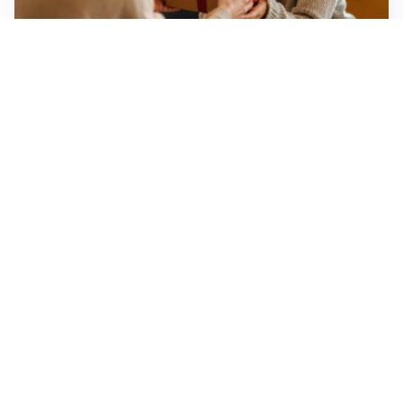
Idee regalo creative: 5 hobby originali per scoprire
una nuova passione
Novara, record di rincari nei barber shop: +11,6% per
barba e capelli
Dritte fondamentali per organizzare lo smart working
dalla casa vacanze blindando i documenti sensibili
Altre notizie
Corriere di Novara
Registrazione tribunale:
Novara n.2/1948
ROC: