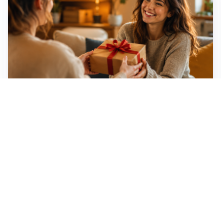
Idee regalo creative: 5 hobby originali per scoprire
una nuova passione
Novara, record di rincari nei barber shop: +11,6% per
barba e capelli
Dritte fondamentali per organizzare lo smart working
dalla casa vacanze blindando i documenti sensibili
Altre notizie