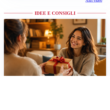
Altri video
IDEE E CONSIGLI
Idee regalo creative: 5 hobby originali per scoprire
una nuova passione
Novara, record di rincari nei barber shop: +11,6% per
barba e capelli