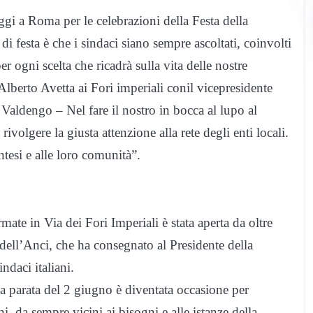
ggi a Roma per le celebrazioni della Festa della
i festa è che i sindaci siano sempre ascoltati, coinvolti
 ogni scelta che ricadrà sulla vita delle nostre
lberto Avetta ai Fori imperiali conil vicepresidente
Valdengo – Nel fare il nostro in bocca al lupo al
olgere la giusta attenzione alla rete degli enti locali.
tesi e alle loro comunità”.
mate in Via dei Fori Imperiali è stata aperta da oltre
 dell’Anci, che ha consegnato al Presidente della
ndaci italiani.
la parata del 2 giugno è diventata occasione per
i, da sempre vicini ai bisogni e alle istanze della