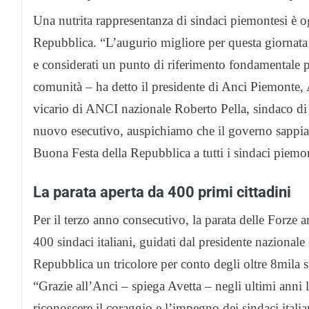
Una nutrita rappresentanza di sindaci piemontesi è o
Repubblica. “L’augurio migliore per questa giornata d
e considerati un punto di riferimento fondamentale per
comunità – ha detto il presidente di Anci Piemonte, A
vicario di ANCI nazionale Roberto Pella, sindaco di 
nuovo esecutivo, auspichiamo che il governo sappia riv
Buona Festa della Repubblica a tutti i sindaci piemon
La parata aperta da 400 primi cittadini
Per il terzo anno consecutivo, la parata delle Forze ar
400 sindaci italiani, guidati dal presidente nazionale
Repubblica un tricolore per conto degli oltre 8mila si
“Grazie all’Anci – spiega Avetta – negli ultimi anni 
riconoscere il coraggio e l’impegno dei sindaci italian