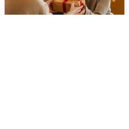
Idee regalo creative: 5 hobby originali per scoprire
una nuova passione
Novara, record di rincari nei barber shop: +11,6% per
barba e capelli
Dritte fondamentali per organizzare lo smart working
dalla casa vacanze blindando i documenti sensibili
Altre notizie
Corriere di Novara
Registrazione tribunale:
Novara n.2/1948