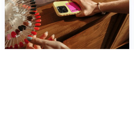
Novara, record di rincari nei barber shop: +11,6% per
barba e capelli
Dritte fondamentali per organizzare lo smart working
dalla casa vacanze blindando i documenti sensibili
Altre notizie
Corriere di Novara