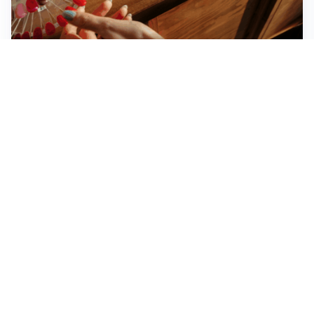
Novara, record di rincari nei barber shop: +11,6% per
barba e capelli
Dritte fondamentali per organizzare lo smart working
dalla casa vacanze blindando i documenti sensibili
Altre notizie
Corriere di Novara
Registrazione tribunale:
Novara n.2/1948
ROC:
6396
Editore: