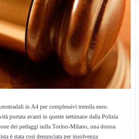
tradali in A4 per complessivi tremila euro.
vità portata avanti in queste settimane dalla Polizia
lusione dei pedaggi sulla Torino-Milano, una donna
ista è stata così denunciata per insolvenza