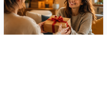
Idee regalo creative: 5 hobby originali per scoprire
una nuova passione
Novara, record di rincari nei barber shop: +11,6% per
barba e capelli
Dritte fondamentali per organizzare lo smart working
dalla casa vacanze blindando i documenti sensibili
Altre notizie