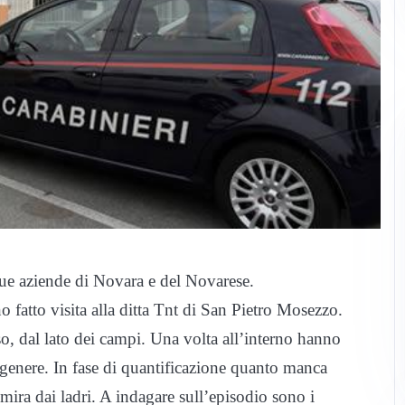
ue aziende di Novara e del Novarese.
 fatto visita alla ditta Tnt di San Pietro Mosezzo.
so, dal lato dei campi. Una volta all’interno hanno
 genere. In fase di quantificazione quanto manca
mira dai ladri. A indagare sull’episodio sono i