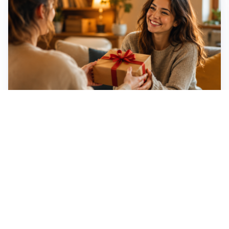
Idee regalo creative: 5 hobby originali per scoprire
una nuova passione
Novara, record di rincari nei barber shop: +11,6% per
barba e capelli
Dritte fondamentali per organizzare lo smart working
dalla casa vacanze blindando i documenti sensibili
Altre notizie