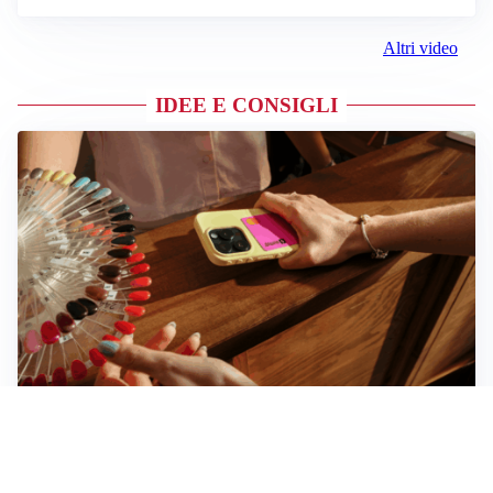
Altri video
IDEE E CONSIGLI
Novara, record di rincari nei barber shop: +11,6% per
barba e capelli