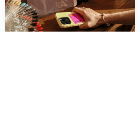
Novara, record di rincari nei barber shop: +11,6% per
barba e capelli
Dritte fondamentali per organizzare lo smart working
dalla casa vacanze blindando i documenti sensibili
Altre notizie