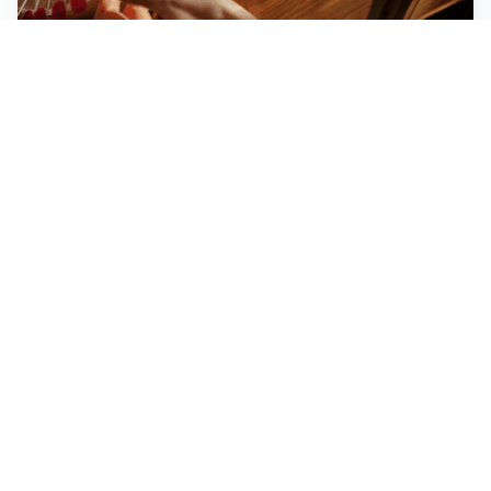
Novara, record di rincari nei barber shop: +11,6% per
barba e capelli
Dritte fondamentali per organizzare lo smart working
dalla casa vacanze blindando i documenti sensibili
Altre notizie
Corriere di Novara
Registrazione tribunale:
Novara n.2/1948
ROC:
6396
Editore:
S.G.P. Società Gestione Periodici S.r.l.