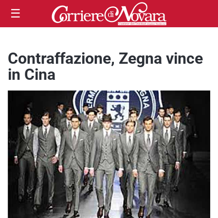
☰
Contraffazione, Zegna vince
in Cina