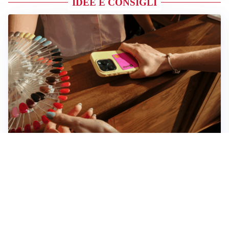
IDEE E CONSIGLI
Novara, record di rincari nei barber shop: +11,6% per
barba e capelli
Dritte fondamentali per organizzare lo smart working
dalla casa vacanze blindando i documenti sensibili
Altre notizie