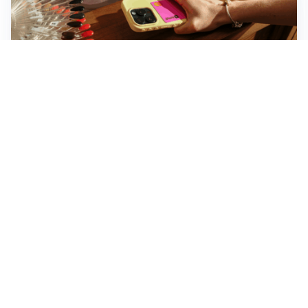
Novara, record di rincari nei barber shop: +11,6% per
barba e capelli
Dritte fondamentali per organizzare lo smart working
dalla casa vacanze blindando i documenti sensibili
Altre notizie
Corriere di Novara