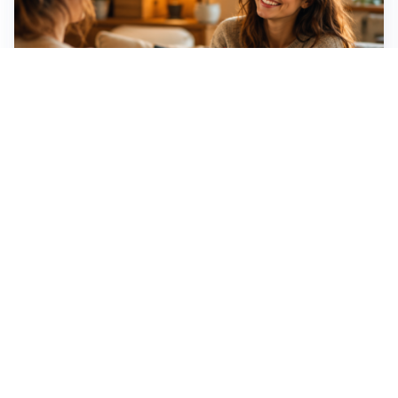
Idee regalo creative: 5 hobby originali per scoprire
una nuova passione
Novara, record di rincari nei barber shop: +11,6% per
barba e capelli
Dritte fondamentali per organizzare lo smart working
dalla casa vacanze blindando i documenti sensibili
Altre notizie