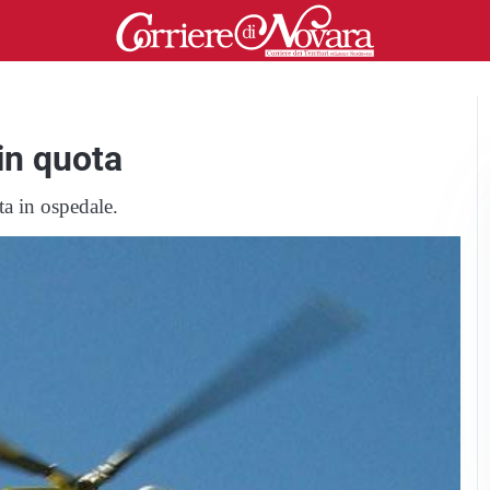
in quota
sta in ospedale.