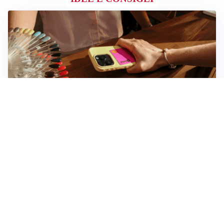
Novara, record di rincari nei barber shop: +11,6% per
barba e capelli
Dritte fondamentali per organizzare lo smart working
dalla casa vacanze blindando i documenti sensibili
Altre notizie