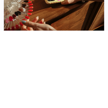
Novara, record di rincari nei barber shop: +11,6% per
barba e capelli
Dritte fondamentali per organizzare lo smart working
dalla casa vacanze blindando i documenti sensibili
Altre notizie
Corriere di Novara
Registrazione tribunale:
Novara n.2/1948