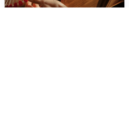
Novara, record di rincari nei barber shop: +11,6% per
barba e capelli
Dritte fondamentali per organizzare lo smart working
dalla casa vacanze blindando i documenti sensibili
Altre notizie
Corriere di Novara
Registrazione tribunale:
Novara n.2/1948
ROC:
6396
Editore:
S.G.P. Società Gestione Periodici S.r.l.