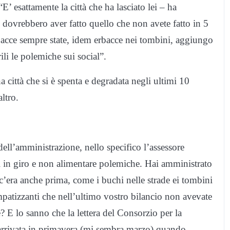
’ esattamente la città che ha lasciato lei – ha
 dovrebbero aver fatto quello che non avete fatto in 5
bacce sempre state, idem erbacce nei tombini, aggiungo
li le polemiche sui social”.
ittà che si è spenta e degradata negli ultimi 10
ltro.
dell’amministrazione, nello specifico l’assessore
 in giro e non alimentare polemiche. Hai amministrato
 c’era anche prima, come i buchi nelle strade ei tombini
impatizzanti che nell’ultimo vostro bilancio non avevate
? E lo sanno che la lettera del Consorzio per la
è arrivata in primavera (mi sembra marzo) quando