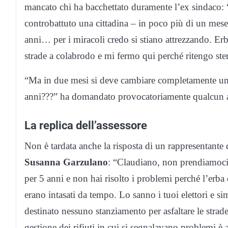
mancato chi ha bacchettato duramente l’ex sindaco: “E
controbattuto una cittadina – in poco più di un mese
anni… per i miracoli credo si stiano attrezzando. Er
strade a colabrodo e mi fermo qui perché ritengo steri
“Ma in due mesi si deve cambiare completamente una c
anni???” ha domandato provocatoriamente qualcun a
La replica dell’assessore
Non è tardata anche la risposta di un rappresentante 
Susanna Garzulano
: “Claudiano, non prendiamoci
per 5 anni e non hai risolto i problemi perché l’erba
erano intasati da tempo. Lo sanno i tuoi elettori e s
destinato nessuno stanziamento per asfaltare le strade
gestione dei rifiuti in cui si segnalavano problemi 