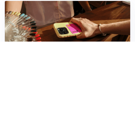
Novara, record di rincari nei barber shop: +11,6% per
barba e capelli
Dritte fondamentali per organizzare lo smart working
dalla casa vacanze blindando i documenti sensibili
Altre notizie